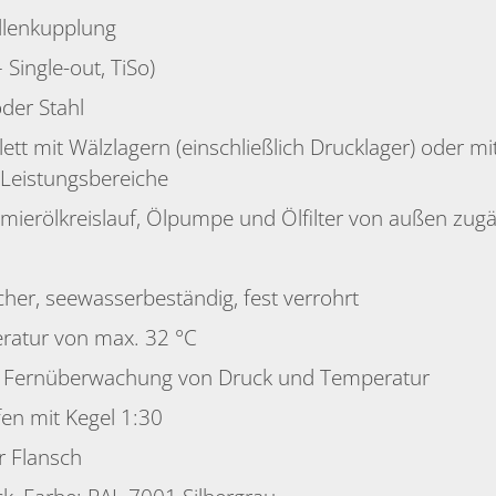
llenkupplung
 Single-out, TiSo)
der Stahl
t mit Wälzlagern (einschließlich Drucklager) oder mit 
 Leistungsbereiche
hmierölkreislauf, Ölpumpe und Ölfilter von außen zugä
er, seewasserbeständig, fest verrohrt
eratur von max. 32 °C
ür Fernüberwachung von Druck und Temperatur
fen mit Kegel 1:30
r Flansch