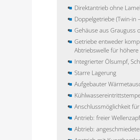
Direktantrieb ohne Lame
Doppelgetriebe (Twin-in –
Gehäuse aus Grauguss o
Getriebe entweder komplet
Abtriebswelle für höhere
Integrierter Ölsumpf, Sc
Starre Lagerung
Aufgebauter Wärmetausch
Kühlwassereintrittstemp
Anschlussmöglichkeit f
Antrieb: freier Wellenzap
Abtrieb: angeschmiedete