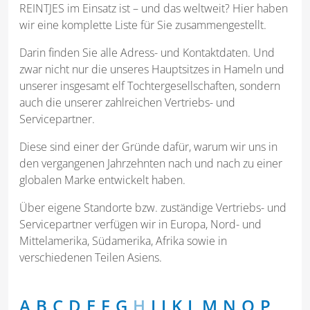
REINTJES im Einsatz ist – und das weltweit? Hier haben
wir eine komplette Liste für Sie zusammengestellt.
Darin finden Sie alle Adress- und Kontaktdaten. Und
zwar nicht nur die unseres Hauptsitzes in Hameln und
unserer insgesamt elf Tochtergesellschaften, sondern
auch die unserer zahlreichen Vertriebs- und
Servicepartner.
Diese sind einer der Gründe dafür, warum wir uns in
den vergangenen Jahrzehnten nach und nach zu einer
globalen Marke entwickelt haben.
Über eigene Standorte bzw. zuständige Vertriebs- und
Servicepartner verfügen wir in Europa, Nord- und
Mittelamerika, Südamerika, Afrika sowie in
verschiedenen Teilen Asiens.
A
B
C
D
E
F
G
H
I
J
K
L
M
N
O
P