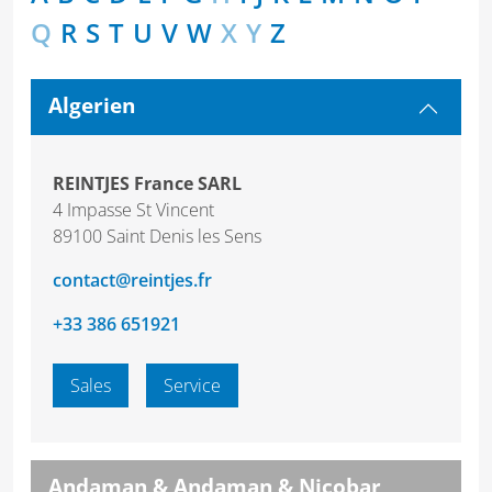
Q
R
S
T
U
V
W
X
Y
Z
Algerien
REINTJES France SARL
4 Impasse St Vincent
89100 Saint Denis les Sens
contact@reintjes.fr
+33 386 651921
Sales
Service
Andaman & Andaman & Nicobar